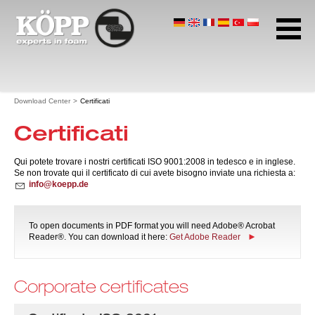
Gomma Alveolare
Polietilene Espanso
Gomma Espansa
Pagina iniziale
Download Center
Certificati
Download Center
Certificati
Schede tecniche
Panoramica profili
Linee guida di costruzione
Qui potete trovare i nostri certificati ISO 9001:2008 in tedesco e in inglese.
Se non trovate qui il certificato di cui avete bisogno inviate una richiesta a:
Tecnologia dei filtri
info@koepp.de
Certificati
Depliant
To open documents in PDF format you will need Adobe® Acrobat
insight.
Reader®. You can download it here:
Get Adobe Reader
Indirizzo e orari
Protezione dati
Corporate certificates
Termini e condizioni