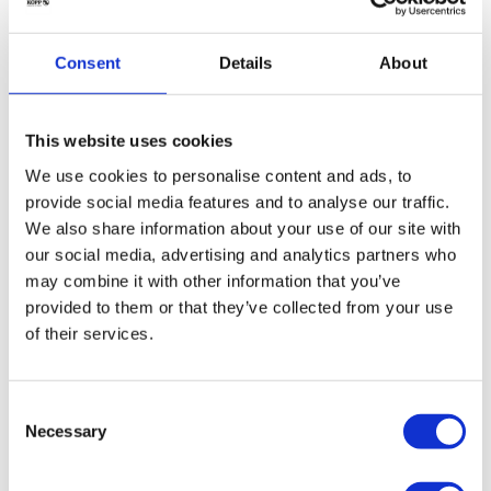
Consent
Details
About
Download
Certificate OEKO-TEX 100
This website uses cookies
We use cookies to personalise content and ads, to
provide social media features and to analyse our traffic.
We also share information about your use of our site with
our social media, advertising and analytics partners who
may combine it with other information that you’ve
provided to them or that they’ve collected from your use
of their services.
Consent
K/EV 35 wh Download
Necessary
Selection
DIN EN ISO 10993