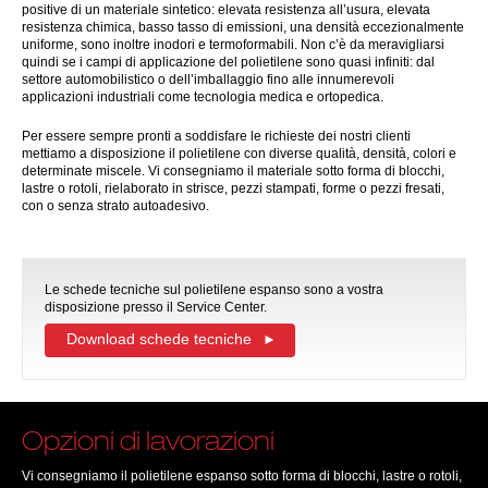
positive di un materiale sintetico: elevata resistenza all’usura, elevata
resistenza chimica, basso tasso di emissioni, una densità eccezionalmente
uniforme, sono inoltre inodori e termoformabili. Non c’è da meravigliarsi
quindi se i campi di applicazione del polietilene sono quasi infiniti: dal
settore automobilistico o dell’imballaggio fino alle innumerevoli
applicazioni industriali come tecnologia medica e ortopedica.
Per essere sempre pronti a soddisfare le richieste dei nostri clienti
mettiamo a disposizione il polietilene con diverse qualità, densità, colori e
determinate miscele. Vi consegniamo il materiale sotto forma di blocchi,
lastre o rotoli, rielaborato in strisce, pezzi stampati, forme o pezzi fresati,
con o senza strato autoadesivo.
Le schede tecniche sul polietilene espanso sono a vostra
disposizione presso il Service Center.
Download schede tecniche
Opzioni di lavorazioni
Vi consegniamo il polietilene espanso sotto forma di blocchi, lastre o rotoli,