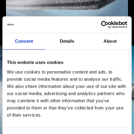
Profili
Consent
Details
About
Caratteristiche tecniche
This website uses cookies
We use cookies to personalise content and ads, to
consistenze variabili (fino a 400 kg/m³)
provide social media features and to analyse our traffic.
ridotta conducibilità termica (ca. 0,04 W/mK)
We also share information about your use of our site with
elevata resistenza chimica
our social media, advertising and analytics partners who
nebulizzazione bassa e antiallergico
may combine it with other information that you’ve
elevata resistenza all’usura
provided to them or that they’ve collected from your use
con possibilità di consegna a colori
of their services.
opzioni di lavorazioni flessibili
a basso costo perché deriva direttamente dal produttore
elevata resistenza alla temperatura