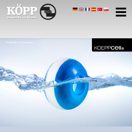
Gomma Alveolare
Polietilene Espanso
Gomma Espansa
Pagina iniziale
Polietilene Espanso
Download Center
Indirizzo e orari
Protezione dati
Termini e condizioni
Note