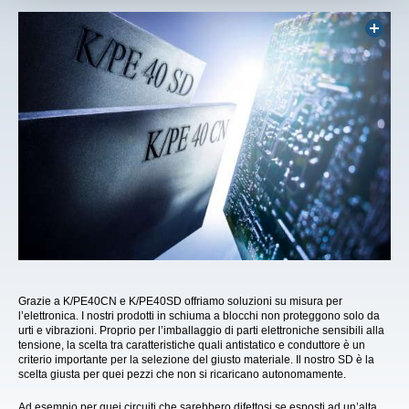
Grazie a K/PE40CN e K/PE40SD offriamo soluzioni su misura per
l’elettronica. I nostri prodotti in schiuma a blocchi non proteggono solo da
urti e vibrazioni. Proprio per l’imballaggio di parti elettroniche sensibili alla
tensione, la scelta tra caratteristiche quali antistatico e conduttore è un
criterio importante per la selezione del giusto materiale. Il nostro SD è la
scelta giusta per quei pezzi che non si ricaricano autonomamente.
Ad esempio per quei circuiti che sarebbero difettosi se esposti ad un’alta