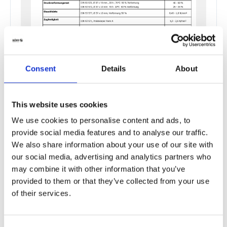
Consent
Details
About
This website uses cookies
We use cookies to personalise content and ads, to
provide social media features and to analyse our traffic.
We also share information about your use of our site with
0400_189_00_02_35_ShA
our social media, advertising and analytics partners who
may combine it with other information that you’ve
0400_189_00_02_30_ShA
provided to them or that they’ve collected from your use
of their services.
0400_157_00_06