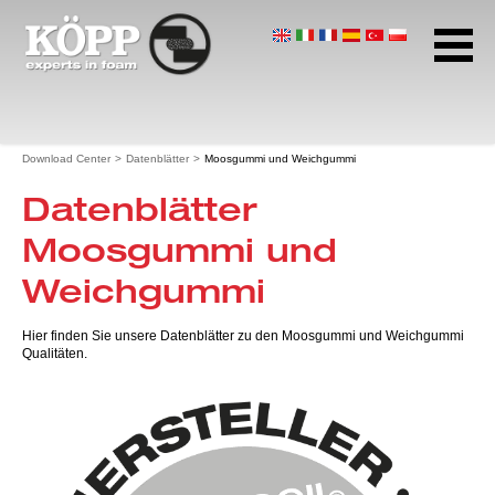
Unternehmen
Anwendungen
Produkte
Startseite
Download Center
Datenblätter
Moosgummi und Weichgummi
Download Center
Datenblätter
Datenblätter
KoeppCell® Zellkautschuk
Moosgummi und
KoeppCell® Zellpolyethylen
Moosgummi und Weichgummi
Weichgummi
Profilübersichten
Konstruktions­richtlinien
Hier finden Sie unsere Datenblätter zu den Moosgummi und Weichgummi
Filtertechnik
Qualitäten.
Zertifikate
Prospekte
insight.
Kontakt