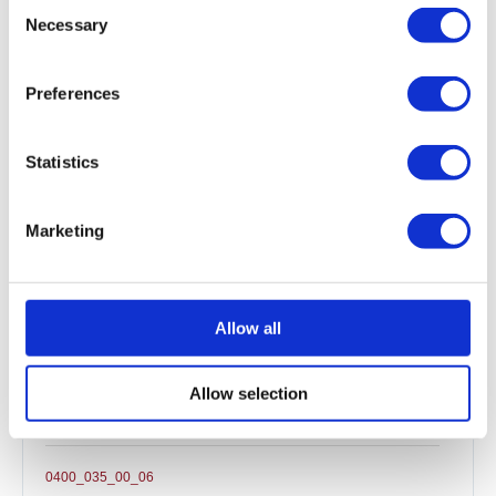
Consent
0400_148_00_00
Necessary
Selection
0400_131_00_02
Preferences
0400_123_00_00
Statistics
0400_113_00_01
Marketing
0400_100_50_01
Allow all
0400_086_00_06
Allow selection
0400_036_00_06
0400_035_00_06