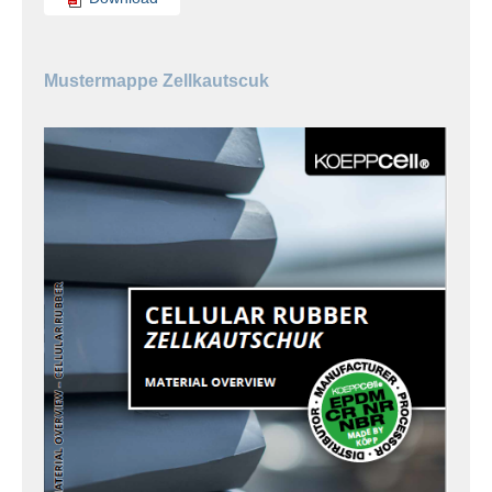
Mustermappe Zellkautscuk