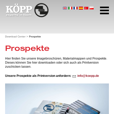
Unternehmen
Anwendungen
Produkte
Startseite
Download Center
Prospekte
Download Center
Prospekte
Datenblätter
Profilübersichten
Konstruktions­richtlinien
Hier finden Sie unsere Imagebroschüren, Materialmappen und Prospekte.
Dieses können Sie hier downloaden oder sich auch als Printversion
Filtertechnik
zuschicken lassen.
Zertifikate
Unsere Prospekte als Printversion anfordern:
nf
k
pp
d
Prospekte
insight.
Kontakt
Datenschutz
AGB