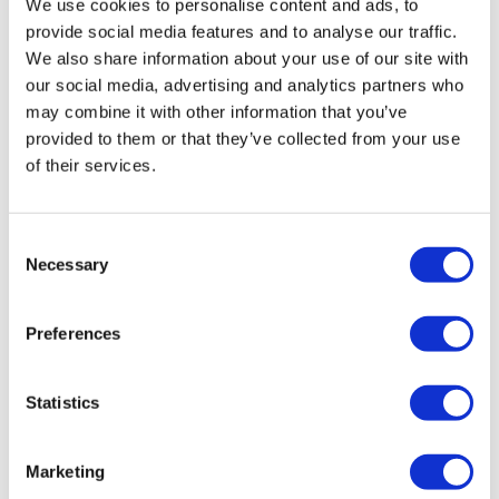
We use cookies to personalise content and ads, to
INSIGHT-15-D_Materialpruefungen.pdf
(1753 KB)
provide social media features and to analyse our traffic.
We also share information about your use of our site with
our social media, advertising and analytics partners who
may combine it with other information that you’ve
INSIGHT-14-EN_Fair-attendance-2018.pdf
provided to them or that they’ve collected from your use
(3333 KB)
of their services.
INSIGHT-14-DE_Fachmessenpraesenz-2018.
Consent
pdf
Necessary
Selection
(3269 KB)
Preferences
Insight-13-EN_Expansion-PE-CN-SD.pdf
(7067 KB)
Statistics
Insight-13-DE_Erweiterung-PE-CN-SD.pdf
Marketing
(7065 KB)