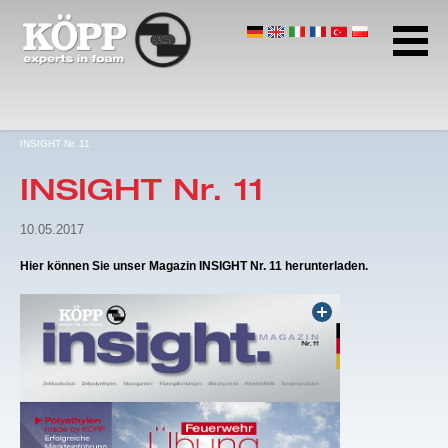
Caucho celular
Polietileno celular
Goma esponjosa
Página de inicio
INSIGHT Nr. 11
Centro de descargas
INSIGHT Nr. 11
Dirección y horas de trabajo
Protección de datos
10.05.2017
Términos y condiciones
Hier können Sie unser Magazin INSIGHT Nr. 11 herunterladen.
Aviso legal