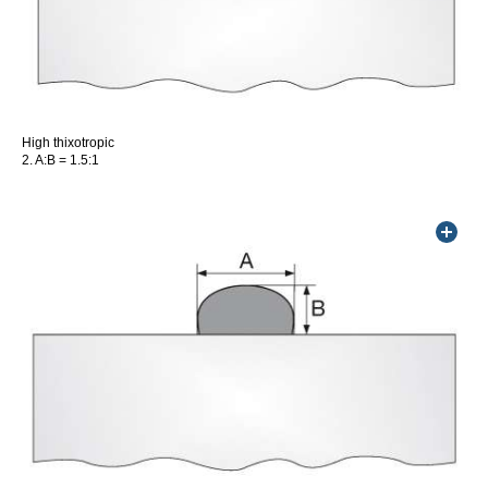
High thixotropic
2.
A:B = 1.5:1