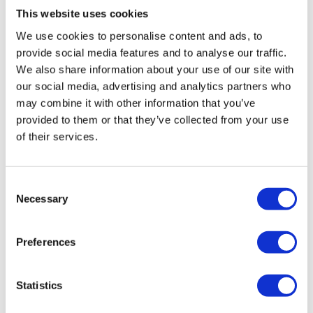
This website uses cookies
We use cookies to personalise content and ads, to
provide social media features and to analyse our traffic.
We also share information about your use of our site with
our social media, advertising and analytics partners who
may combine it with other information that you’ve
provided to them or that they’ve collected from your use
of their services.
Consent
A Avoid corners – Better: RADII
Necessary
Selection
B Avoid recessed notch cross-sections if possible
C Notch widths> 3 mm no problems
< 3 mm problems
(special nozzles, production losses)
D Notch depth: not too large for small notch widths
Preferences
e.g.: W=3 / D=3
(special nozzles, production losses)
Seal application on even surfaces
Statistics